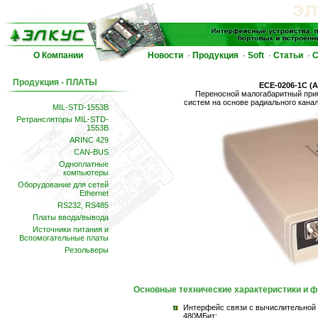
О Компании
Новости
Продукция
Soft
Статьи
С
·
·
·
·
Продукция - ПЛАТЫ
ECE-0206-1С (A
Переносной малогабаритный при
систем на основе радиального кана
MIL-STD-1553B
Ретрансляторы MIL-STD-
1553B
ARINC 429
CAN-BUS
Одноплатные
компьютеры
Оборудование для сетей
Ethernet
RS232, RS485
Платы ввода/вывода
Источники питания и
Вспомогательные платы
Резольверы
Основные технические характеристики и 
Интерфейс связи с вычислительной 
480МБит;