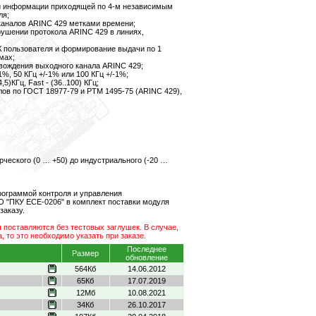
й информации приходящей по 4-м независимым
ля;
каналов ARINC 429 метками времени;
ушении протокола ARINC 429 в линиях,
 пользователя и формирование выдачи по 1
мах;
вождения выходного канала ARINC 429;
1%, 50 КГц +/-1% или 100 КГц +/-1%;
5)КГц, Fast - (36..100) КГц;
ов по ГОСТ 18977-79 и РТМ 1495-75 (ARINC 429),
ческого (0 … +50) до индустриального (-20 …
рограммой контроля и управления
О "ПКУ ECE-0206" в комплект поставки модуля
заказу.
поставляются без тестовых заглушек. В случае,
 то это необходимо указать при заказе.
Последнее
Размер
обновление
564Кб
14.06.2012
65Кб
17.07.2019
12Мб
10.08.2021
34Кб
26.10.2017