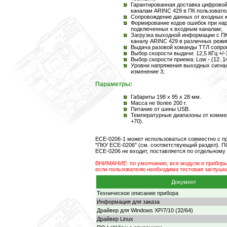
Гарантированная доставка цифрово
каналам ARINC 429 в ПК пользовате
Сопровождение данных от входных 
Формирование кодов ошибок при нар
подключенных к входным каналам;
Загрузка выходной информации с ПК
каналу ARINC 429 в различных режи
Выдача разовой команды ТТЛ сопро
Выбор скорости выдачи: 12,5 КГц +/-
Выбор скорости приема: Low - (12..14,
Уровни напряжения выходных сигнал
изменение 3;
Параметры:
Габариты 198 х 95 х 28 мм.
Масса не более 200 г.
Питание от шины USB.
Температурные диапазоны от коммер
+70).
ECE-0206-1 может использоваться совместно с п
"ПКУ ECE-0206" (см. соответствующий раздел). П
ECE-0206 не входит, поставляется по отдельному 
ВНИМАНИЕ: по умолчанию, все модули и приборы 
если пользователю необходима тестовая заглушка,
Документ
Техническое описание прибора
Информация для заказа
Драйвер для Windows XP/7/10 (32/64)
Драйвер Linux