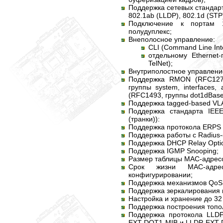
Поддержка сетевых стандарто
802.1ab (LLDP), 802.1d (STP
Подключение к портам 10
полудуплекс;
Внеполосное управление:
CLI (Command Line Int
отдельному Ethernet
TelNet);
Внутриполостное управление
Поддержка RMON (RFC1271 г
группы system, interfaces, 
(RFC1493, группы dot1dBase
Поддержка tagged-based VLA
Поддержка стандарта IEEE
(транки)):
Поддержка протокола ERPS (
Поддержка работы с Radius
Поддержка DHCP Relay Optio
Поддержка IGMP Snooping;
Размер таблицы MAC-адресо
Срок жизни MAC-адр
конфигурировании;
Поддержка механизмов QoS
Поддержка зеркалирования по
Настройка и хранение до 32
Поддержка построения топол
Поддержка протокола LLDP
EXT-DOT1-MIB и LLDP-EXT-