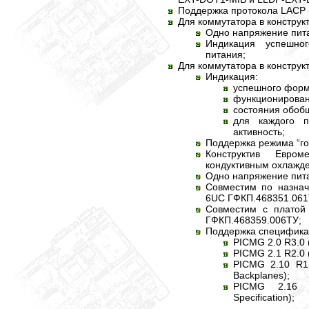
Поддержка протокола LACP 
Для коммутатора в конструк
Одно напряжение пита
Индикация успешно
питания;
Для коммутатора в конструк
Индикация:
успешного форм
функционирован
состояния обоб
для каждого п
активность;
Поддержка режима “го
Конструктив Евро
кондуктивным охлажде
Одно напряжение пита
Совместим по назнач
6UC ГФКП.468351.061
Совместим с платой
ГФКП.468359.006ТУ;
Поддержка специфика
PICMG 2.0 R3.0 (
PICMG 2.1 R2.0 
PICMG 2.10 R1.
Backplanes);
PICMG 2.16 R
Specification);