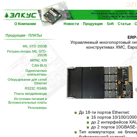
О Компании
Новости
Продукция
Soft
Статьи
С
·
·
·
·
Продукция - ПЛАТЫ
ERP
Управляемый многопортовый гиг
MIL-STD-1553B
конструктивах XMC, Евр
Ретрансляторы MIL-STD-
1553B
ARINC 429
CAN-BUS
Одноплатные
компьютеры
Оборудование для сетей
Ethernet
RS232, RS485
Платы ввода/вывода
Источники питания и
Вспомогательные платы
Резольверы
До 18-ти портов Ethernet:
16 портов 10/100/1000
до 2 интерфейсов XAUI
до 2 портов 10GBASE
Тип коммутатора: не блоки
буферизацией кадров);