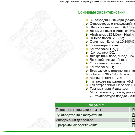
стандартными операционными системами, такими
Основные характеристики
32-разрядный 486 процессор
Сопроцессор с плавающей т
Шины расширения: ISA-16 б
Динамическая память 64 Мба
Flash диск 512 Мбайт, Flash
Четыре порта RS-232;
Один порт Ethernet 10/100Мб
Клавиатура, мышь;
Контроллер НГМД;
Контроллер IDE;
Дискретный ввод-вывод - 24 
Внешний сигнал сброса;
Сторожевой таймер;
Контроллер FD;
Возможность подключения вн
Габариты 90 x 96 x 16 мм
Масса не более 120 г;
Питающее напряжение: +5В;
Ток потребления не более 10
Температурный диапазон:
M, I - температура предельна
С - температура предельная/
Документ
Техническое описание платы
Руководство по эксплуатации
Информация для заказа
Программное обеспечение