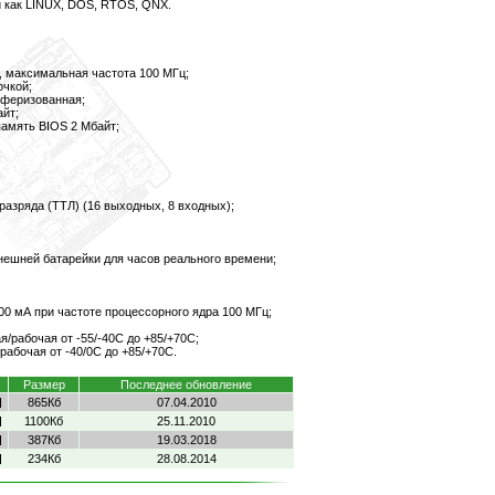
 как LINUX, DOS, RTOS, QNX.
, максимальная частота 100 МГц;
очкой;
уферизованная;
йт;
-память BIOS 2 Мбайт;
;
разряда (TTЛ) (16 выходных, 8 входных);
ешней батарейки для часов реального времени;
00 мА при частоте процессорного ядра 100 МГц;
я/рабочая от -55/-40С до +85/+70С;
рабочая от -40/0С до +85/+70С.
Размер
Последнее обновление
865Кб
07.04.2010
1100Кб
25.11.2010
387Кб
19.03.2018
234Кб
28.08.2014