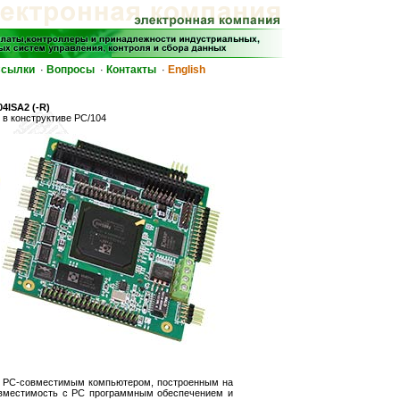
сылки
Вопросы
Контакты
English
·
·
·
4ISA2 (-R)
в конструктиве PC/104
я PC-совместимым компьютером, построенным на
овместимость с PC программным обеспечением и