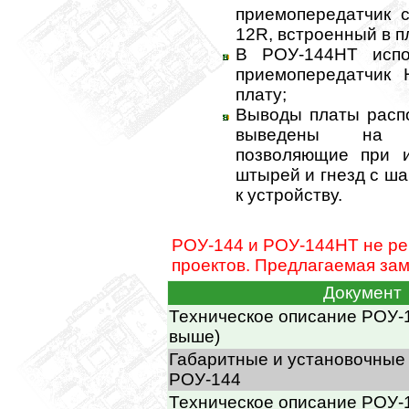
приемопередатчик с
12R, встроенный в п
В РОУ-144HT испо
приемопередатчик H
плату;
Выводы платы расп
выведены на к
позволяющие при и
штырей и гнезд с ша
к устройству.
РОУ-144 и РОУ-144HT не ре
проектов. Предлагаемая за
Документ
Техническое описание РОУ-1
выше)
Габаритные и установочные
РОУ-144
Техническое описание РОУ