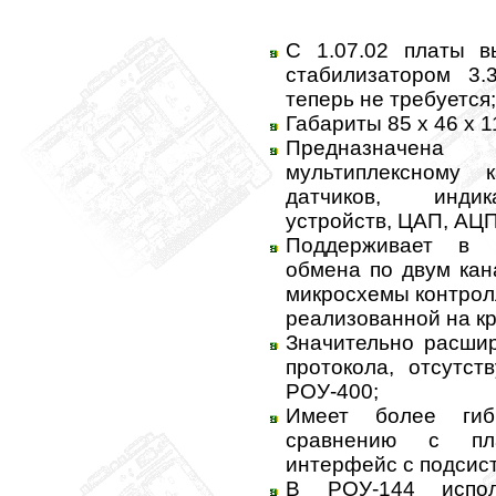
С 1.07.02 платы в
стабилизатором 3.
теперь не требуется;
Габариты 85 х 46 х 1
Предназначена
мультиплексному к
датчиков, индик
устройств, ЦАП, АЦП
Поддерживает в 
обмена по двум кан
микросхемы контрол
реализованной на к
Значительно расши
протокола, отсутс
РОУ-400;
Имеет более ги
сравнению с пл
интерфейс с подсис
В РОУ-144 исполь