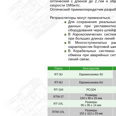
оптический с длиной до 2,7км и об
скорости 1Мбит/с.
Оптический приемопередатчик разра
Ретрансляторы могут применяться:
Для сохранения реальных
данных при регламентн
оборудования через шлейф
В Аэрокосмических систе
при больших длинах линий 
В Многоступенчатых ра
характеристик бортовой ши
В Корабельных системах
обмена при аварийных сит
линий связи;
Плата
Конструктив
RT-3U
Евромеханика-3U
RT-6U
Евромеханика-6U
RT-104
РС/104
Размеры
RTM-27
134 x 90 x 25 мм
Размеры
RT-1VL
90 x 95 x 14 мм
Размеры
RTM-1VL
152 x 112 x 33 мм