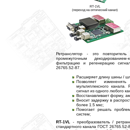
RT-1VL
(переход на оптический канал)
Ретранслятор - это повторител
промежуточным декодированием-
фильтрацию и регенерацию сигна
26765.52-87.
Расширяет длину шины / ш
Позволяет измененять
мультиплексного канала. 
сигнал из одного любого ка
Восстанавливает форму, ам
Вносит задержку в распрос
более 1.5 мкс;
Помогает решать пробле
систем;
RT-1VL
- преобразователь / ретран
стандартного канала ГОСТ 26765.52-