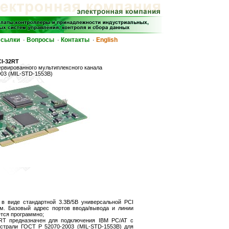
сылки
Вопросы
Контакты
English
·
·
·
CI-32RT
ервированного мультиплексного канала
003 (MIL-STD-1553B)
в виде стандартной 3.3В/5В универсальной PCI
. Базовый адрес портов ввода/вывода и линии
тся программно;
RT предназначен для подключения IBM PC/AT с
страли ГОСТ Р 52070-2003 (MIL-STD-1553B) для