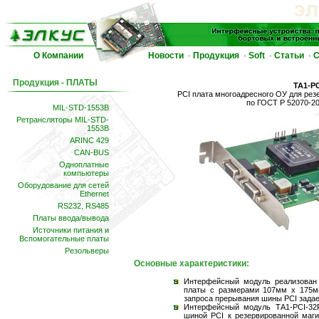
О Компании
Новости
Продукция
Soft
Статьи
С
·
·
·
·
Продукция - ПЛАТЫ
TA1-P
PCI плата многоадресного ОУ для рез
по ГОСТ Р 52070-2
MIL-STD-1553B
Ретрансляторы MIL-STD-
1553B
ARINC 429
CAN-BUS
Одноплатные
компьютеры
Оборудование для сетей
Ethernet
RS232, RS485
Платы ввода/вывода
Источники питания и
Вспомогательные платы
Резольверы
Основные характеристики:
Интерфейсный модуль реализован 
платы с размерами 107мм х 175мм
запроса прерывания шины PCI задае
Интерфейсный модуль TА1-PCI-32
шиной PCI к резервированной маги