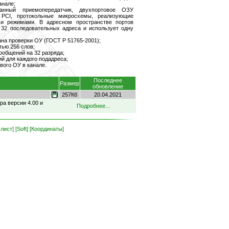
анале;
ванный приемопередатчик, двухпортовое ОЗУ
 PCI, протокольные микросхемы, реализующие
и режимами. В адресном пространстве портов
 32 последовательных адреса и использует одну
ана проверки ОУ (ГОСТ Р 51765-2001);
ью 256 слов;
общений на 32 разряда;
й для каждого подадреса;
вого ОУ в канале.
Последнее
Размер
обновление
257Кб
20.04.2021
ра версии 4.00 и
Подробнее...
лист]
[Soft]
[Координаты]