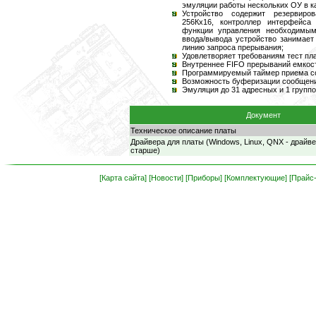
эмуляции работы нескольких ОУ в к
Устройство содержит резервиро
256Кх16, контроллер интерфейса
функции управления необходимым
ввода/вывода устройство занимает
линию запроса прерывания;
Удовлетворяет требованиям тест пл
Внутреннее FIFO прерываний емкост
Программируемый таймер приема со
Возможность буферизации сообщени
Эмуляция до 31 адресных и 1 группо
Документ
Техническое описание платы
Драйвера для платы (Windows, Linux, QNX - драйве
старше)
[Карта сайта]
[Новости]
[Приборы]
[Комплектующие]
[Прайс-