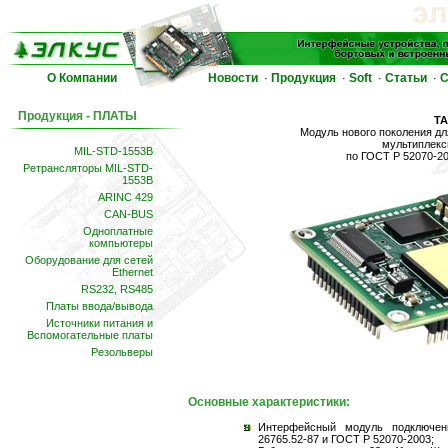
О Компании
Новости
Продукция
Soft
Статьи
С
·
·
·
·
Продукция - ПЛАТЫ
Т
Модуль нового поколения д
мультиплек
MIL-STD-1553B
по ГОСТ Р 52070-2
Ретрансляторы MIL-STD-
1553B
ARINC 429
CAN-BUS
Одноплатные
компьютеры
Оборудование для сетей
Ethernet
RS232, RS485
Платы ввода/вывода
Источники питания и
Вспомогательные платы
Резольверы
Основные характеристики:
Интерфейсный модуль подключен
26765.52-87 и ГОСТ Р 52070-2003;