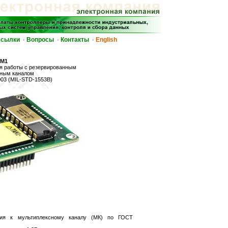
сылки
Вопросы
Контакты
English
·
·
·
АМ1
ля работы с резервированным
сным каналом
003 (MIL-STD-1553B)
ия к мультиплексному каналу (МК) по ГОСТ