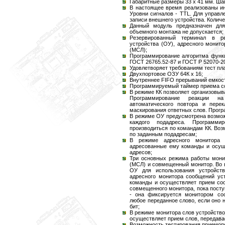
Габаритные размеры 33 х 41 мм. Шаг
В настоящее время реализованы ин
Уровни сигналов - TTL. Для управл
записи внешнего устройства. Количе
Данный модуль предназначен для
объемного монтажа не допускается;
Резервированный терминал в ре
устройства (ОУ), адресного монит
(МСЛ);
Программирование алгоритма функц
ГОСТ 26765.52-87 и ГОСТ Р 52070-2
Удовлетворяет требованиям тест пл
Двухпортовое ОЗУ 64К х 16;
Внутреннее FIFO прерываний емкост
Программируемый таймер приема со
В режиме КК позволяет организовыв
Программирование реакции н
автоматического повтора и пере
маскирования ответных слов. Прог
В режиме ОУ предусмотрена возмо
каждого подадреса. Программ
производиться по командам КК. Во
по заданным подадресам;
В режиме адресного монитора 
адресованные ему команды и осущ
адресов;
Три основных режима работы мони
(МСЛ) и совмещенный монитор. Во 
ОУ для использования устройст
адресного монитора сообщений ус
команды и осуществляет прием соо
совмещенного монитора, пока пост
- она фиксируется монитором со
любое переданное слово, если оно 
бит;
В режиме монитора слов устройство
осуществляет прием слов, передав
Возможность тестирования приемопе