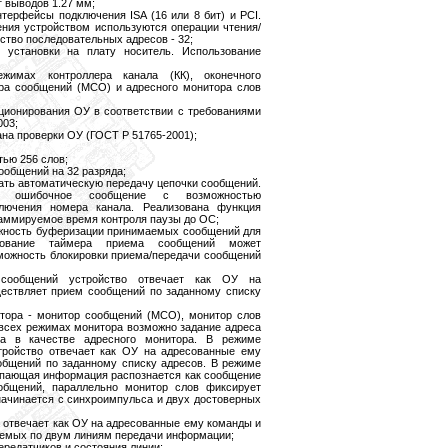
 выводов 1.27 мм;
терфейсы подключения ISA (16 или 8 бит) и PCI.
ения устройством используются операции чтения/
ство последовательных адресов - 32;
 установки на плату носитель. Использование
жимах контроллера канала (КК), оконечного
ора сообщений (МСО) и адресного монитора слов
ионирования ОУ в соответствии с требованиями
003;
ана проверки ОУ (ГОСТ Р 51765-2001);
ью 256 слов;
общений на 32 разряда;
ать автоматическую передачу цепочки сообщений.
а ошибочное сообщение с возможностью
ключения номера канала. Реализована функция
раммируемое время контроля паузы до ОС;
жность буферизации принимаемых сообщений для
ирование таймера приема сообщений может
зможность блокировки приема/передачи сообщений
сообщений устройство отвечает как ОУ на
ествляет прием сообщений по заданному списку
тора - монитор сообщений (МСО), монитор слов
всех режимах монитора возможно задание адреса
ва в качестве адресного монитора. В режиме
тройство отвечает как ОУ на адресованные ему
бщений по заданному списку адресов. В режиме
упающая информация распознается как сообщение
общений, параллельно монитор слов фиксирует
начинается с синхроимпульса и двух достоверных
 отвечает как ОУ на адресованные ему команды и
аемых по двум линиям передачи информации;
редатчиков и состояния линии;