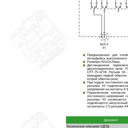
Предназначено для откл
интерфейса, выполненного 
Размеры 92x52x25мм;
Дистанционное переключ
двухпозиционного реле. 
СРТ-75-427Ф. Разъем Х4 
выводами первой обмотки 
второй обмотки реле;
При подаче постоянного на
разъема Х3 подключаетс
напряжения на контакты 6-
Переключение контактов
постоянного напряжения +
разъема Х3 отключаетс
подключается нагрузочный 
на контакты 1-5 разъема Х4
Документ
Техническое описание УДПШ