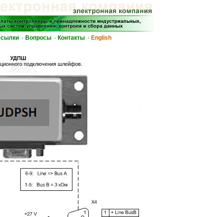
сылки
Вопросы
Контакты
English
·
·
·
УДПШ
нционного подключения шлейфов.