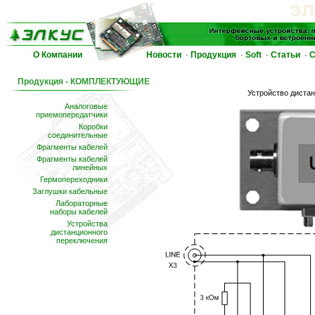
О Компании
Новости
Продукция
Soft
Статьи
С
·
·
·
·
Продукция - КОМПЛЕКТУЮЩИЕ
Устройство диста
Аналоговые
приемопередатчики
Коробки
соединительные
Фрагменты кабелей
Фрагменты кабелей
линейных
Гермопереходники
Заглушки кабельные
Лабораторные
наборы кабелей
Устройства
дистанционного
переключения