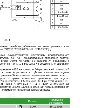
ючения шлейфов абонентов от магистральных шин
по ГОСТ Р 52070-2003 (MIL-STD-1553B).;
ение осуществляется контактами поляризованного
Разъемы Х1, Х3 - триаксиальные приборные розетки
- вилка DB9M. Контакты 6-9 разъема Х4 соединены с
реле, контакты 1-5 разъема Х4 соединены с выводами
пряжения +27В на контакты 6-9 разъема Х4, линия LINE
я к шине А разъема Х1. Далее, снятие или подача
9 разъема Х4 не изменяет положения контактов реле;
 реле в другое положение происходит при подаче
27В на контакты 1-5 разъема Х4. При этом линия LINE
я от шины А разъема Х1, а к шине А разъема Х1
резистор 3 кОм. Далее, снятие или подача напряжения
 не изменяет положения контактов реле;
Последнее
Размер
обновление
31Кб
16.11.2016