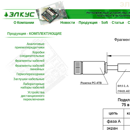
О Компании
Новости
Продукция
Soft
Статьи
С
·
·
·
·
Продукция - КОМПЛЕКТУЮЩИЕ
Фрагмен
Аналоговые
приемопередатчики
Коробки
соединительные
Фрагменты кабелей
Фрагменты кабелей
линейных
Гермопереходники
Заглушки кабельные
Лабораторные
наборы кабелей
Устройства
дистанционного
переключения