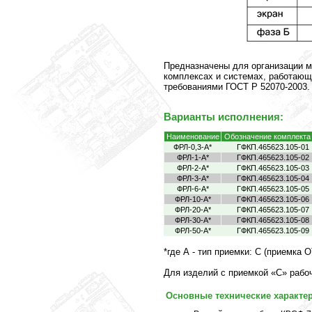
Предназначены для организации 
комплексах и системах, работающ
требованиями ГОСТ Р 52070-2003.
Варианты исполнения:
Наименование
Обозначение комплекта
ФРЛ-0,3-А*
ГФКП.465623.105-01
ФРЛ-1-А*
ГФКП.465623.105-02
ФРЛ-2-А*
ГФКП.465623.105-03
ФРЛ-3-А*
ГФКП.465623.105-04
ФРЛ-6-А*
ГФКП.465623.105-05
ФРЛ-10-А*
ГФКП.465623.105-06
ФРЛ-20-А*
ГФКП.465623.105-07
ФРЛ-30-А*
ГФКП.465623.105-08
ФРЛ-50-А*
ГФКП.465623.105-09
*где А - тип приемки: C (приемка
Для изделий с приемкой «С» рабоч
Основные технические характер