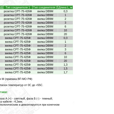
КД
Тип соединителя 1
Тип соединителя 2
Длина L, м
розетка СРТ-75-426Ф
вилка DB9M
0,3
розетка СРТ-75-426Ф
вилка DB9M
1
розетка СРТ-75-426Ф
вилка DB9M
2
розетка СРТ-75-426Ф
вилка DB9M
3
розетка СРТ-75-426Ф
вилка DB9M
6
розетка СРТ-75-426Ф
вилка DB9M
10
розетка СРТ-75-426Ф
вилка DB9M
20
вилка СРТ-75-425Ф
вилка DB9M
0,3
вилка СРТ-75-425Ф
вилка DB9M
1
вилка СРТ-75-425Ф
вилка DB9M
2
вилка СРТ-75-425Ф
вилка DB9M
3
вилка СРТ-75-425Ф
вилка DB9M
6
вилка СРТ-75-425Ф
вилка DB9M
10
вилка СРТ-75-425Ф
вилка DB9M
20
вилка СРТ-75-425Ф
вилка DB9M
1,3
вилка СРТ-75-425Ф
вилка DB9M
1,5
вилка СРТ-75-425Ф
вилка DB9M
1,7
или M (приемка ВП МО РФ)
пазон температур от 0С до +55С.
тики:
а А (+) - светлый, фаза Б (-) - темный;
 кабеля - 4,2мм;
нологическим и демонтируется при конечном