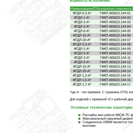
Варианты исполнения:
Наименование
Обозначение комплекта 
ФТДЛ-0,3-А*
ГФКП.465623.144-01
ФТДЛ-1-А*
ГФКП.465623.144-02
ФТДЛ-2-А*
ГФКП.465623.144-03
ФТДЛ-3-А*
ГФКП.465623.144-04
ФТДЛ-6-А*
ГФКП.465623.144-05
ФТДЛ-10-А*
ГФКП.465623.144-06
ФТДЛ-20-А*
ГФКП.465623.144-07
ФТДЛ-0,3-А*
ГФКП.465623.144-08
ФТДЛ-1-А*
ГФКП.465623.144-09
ФТДЛ-2-А*
ГФКП.465623.144-10
ФТДЛ-3-А*
ГФКП.465623.144-11
ФТДЛ-6-А*
ГФКП.465623.144-12
ФТДЛ-10-А*
ГФКП.465623.144-13
ФТДЛ-20-А*
ГФКП.465623.144-14
ФТДЛ-1,3-А*
ГФКП.465623.144-15
ФТДЛ-1,5-А*
ГФКП.465623.144-16
ФТДЛ-1,7-А*
ГФКП.465623.144-17
*где А - тип приемки: C (приемка ОТК) 
Для изделий с приемкой «С» рабочий диа
Основные технические характерис
Распайка жил кабеля КВСФ-75: фаз
Максимальный наружный диаметр
Соединитель DB9M является тех
монтаже.