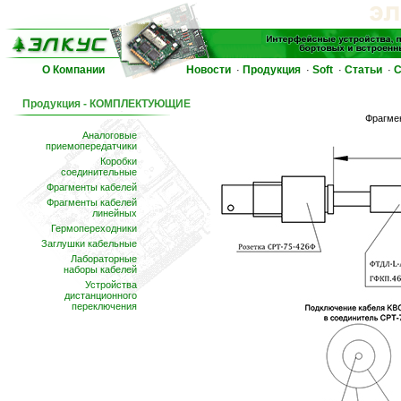
О Компании
Новости
Продукция
Soft
Статьи
С
·
·
·
·
Продукция - КОМПЛЕКТУЮЩИЕ
Фрагме
Аналоговые
приемопередатчики
Коробки
соединительные
Фрагменты кабелей
Фрагменты кабелей
линейных
Гермопереходники
Заглушки кабельные
Лабораторные
наборы кабелей
Устройства
дистанционного
переключения