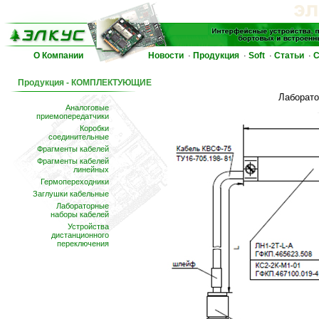
О Компании
Новости
Продукция
Soft
Статьи
С
·
·
·
·
Продукция - КОМПЛЕКТУЮЩИЕ
Лаборато
Аналоговые
приемопередатчики
Коробки
соединительные
Фрагменты кабелей
Фрагменты кабелей
линейных
Гермопереходники
Заглушки кабельные
Лабораторные
наборы кабелей
Устройства
дистанционного
переключения