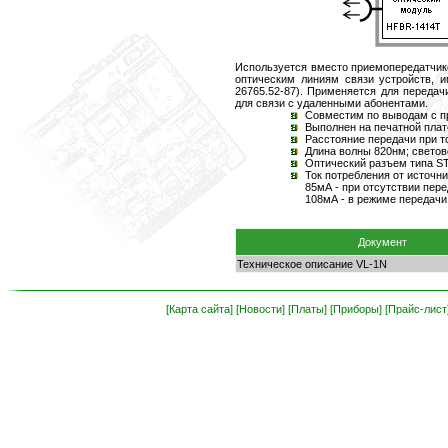
Используется вместо приемопередатчико
оптическим линиям связи устройств,
26765.52-87). Применяется для переда
для связи с удаленными абонентами.
Совместим по выводам с п
Bыполнен на печатной плат
Расстояние передачи при то
Длина волны 820нм; светов
Оптический разъем типа ST
Ток потребления от источни
85мА - при отсутствии пер
108мА - в режиме передачи
Документ
Техническое описание VL-1N
[Карта сайта]
[Новости]
[Платы]
[Приборы]
[Прайс-лист