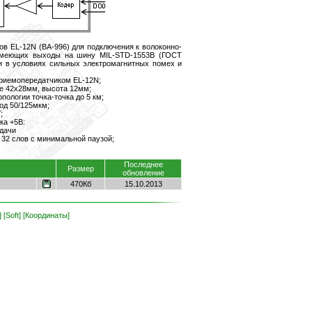
в EL-12N (BA-996) для подключения к волоконно-
 имеющих выходы на шину MIL-STD-1553B (ГОСТ
чи в условиях сильных электромагнитных помех и
риемопередатчиком EL-12N;
е 42х28мм, высота 12мм;
пологии точка-точка до 5 км;
од 50/125мкм;
;
ка +5В:
едачи
 32 слов с минимальной паузой;
Последнее
Размер
обновление
470Кб
15.10.2013
]
[Soft]
[Координаты]