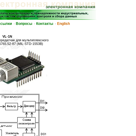
сылки
Вопросы
Контакты
English
·
·
·
VL-1N
редатчик для мультиплексного
6765.52-87 (MIL-STD-1553B)