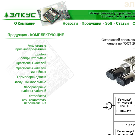
О Компании
Новости
Продукция
Soft
Статьи
С
·
·
·
·
Продукция - КОМПЛЕКТУЮЩИЕ
Оптический приемопе
канала по ГОСТ 2
Аналоговые
приемопередатчики
Коробки
соединительные
Фрагменты кабелей
Фрагменты кабелей
линейных
Гермопереходники
Заглушки кабельные
Лабораторные
наборы кабелей
Устройства
дистанционного
переключения